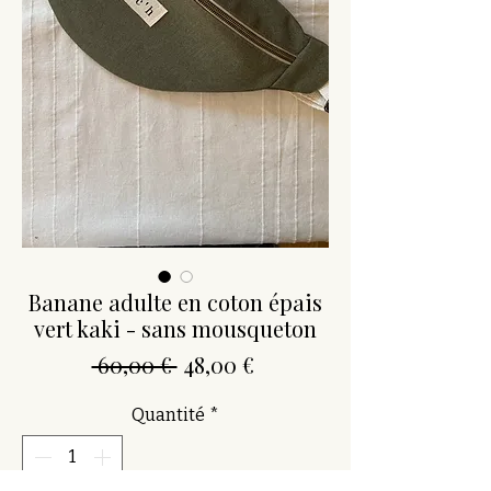
Banane adulte en coton épais
vert kaki - sans mousqueton
Prix
Prix
 60,00 € 
48,00 €
original
promotionnel
Quantité
*