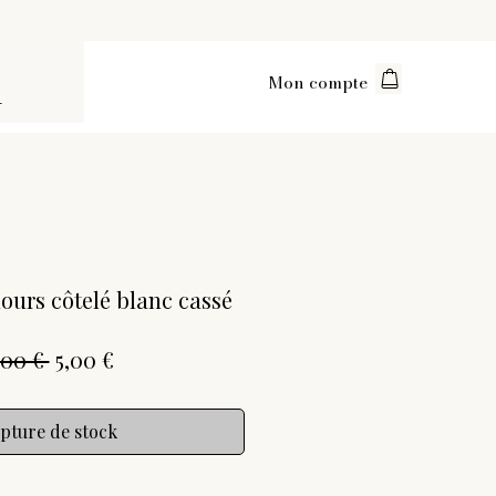
Mon compte
ours côtelé blanc cassé
Prix
Prix
,00 € 
5,00 €
original
promotionnel
pture de stock