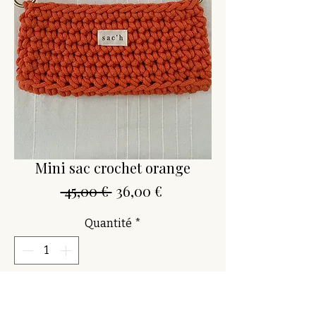
Mini sac crochet orange
Prix
Prix
 45,00 € 
36,00 €
original
promotionnel
Quantité
*
Ajouter au panier