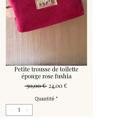
Petite trousse de toilette
éponge rose fushia
Prix
Prix
 30,00 € 
24,00 €
original
promotionnel
Quantité
*
Ajouter au panier