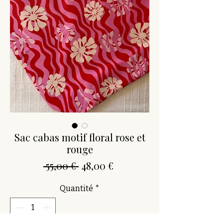
Sac cabas motif floral rose et
rouge
Prix
Prix
 55,00 € 
48,00 €
original
promotionnel
Quantité
*